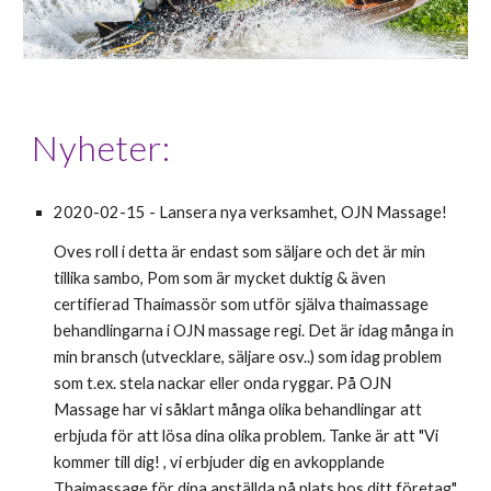
Nyheter:
2020-02-15 - L
ansera nya verksamhet, OJN Massage
!
Oves
 roll i detta är endast som säljare och det är min 
tillika sambo, Pom som är mycket duktig & även 
certifierad Thaimassör som utför själva thaimassage 
behandlingarna i OJN massage regi.
Det är idag många in 
min bransch (utvecklare, säljare osv..) som idag problem 
som t.ex. stela nackar eller onda ryggar.
På OJN 
Massage har vi såklart många olika behandlingar att 
erbjuda för att lösa dina olika problem.
Tanke är att "Vi 
kommer till dig! , vi erbjuder dig en avkopplande 
Thaimassage för dina anställda på plats hos ditt företag",