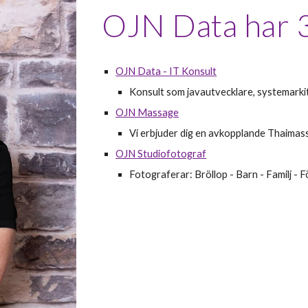
OJN Data
 har 
OJN Data - IT Konsult
Konsult som 
javautvecklare,
systemarkit
OJN Massage
Vi erbjuder dig en avkopplande Thaimassa
OJN Studiofotograf
Fotograferar: Bröllop - Barn - Familj - 