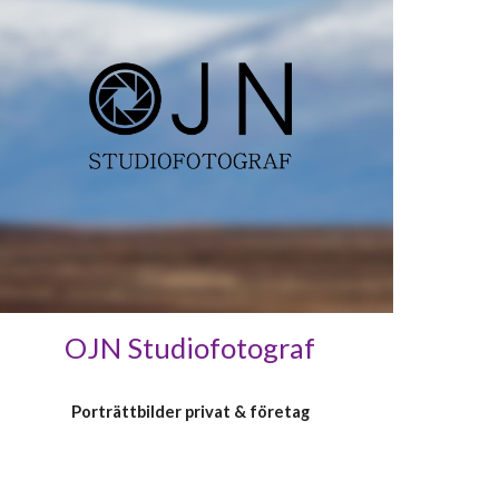
OJN Studiofotograf
P
orträttbilder privat & företag